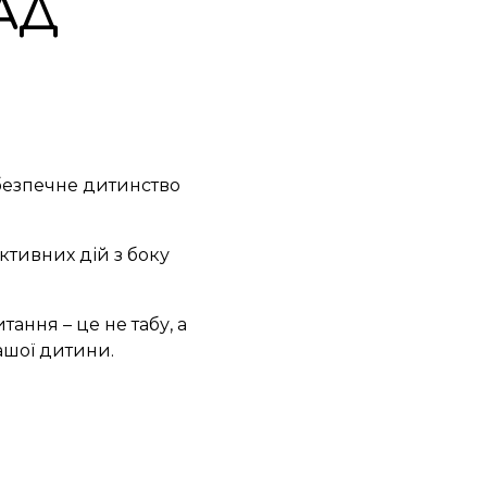
АД
безпечне дитинство
активних дій з боку
тання – це не табу, а
ашої дитини.